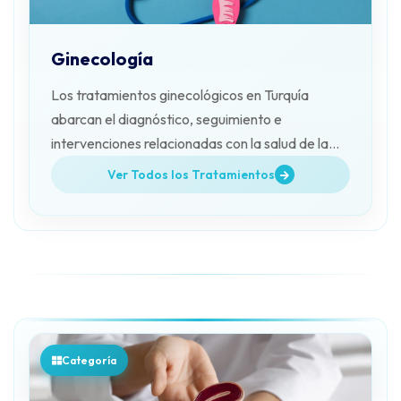
Ginecología
Los tratamientos ginecológicos en Turquía
abarcan el diagnóstico, seguimiento e
intervenciones relacionadas con la salud de la
mujer. Kanalar Health Tourism acompaña a sus
Ver Todos los Tratamientos
pacientes.
Categoría