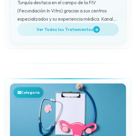
Turquía destaca en el campo de la FIV
(Fecundación In Vitro) gracias a sus centros
especializados y su experiencia médica. Kanalar
Health Tourism organiza los procesos para los
Ver Todos los Tratamientos
pacientes.
Categoría