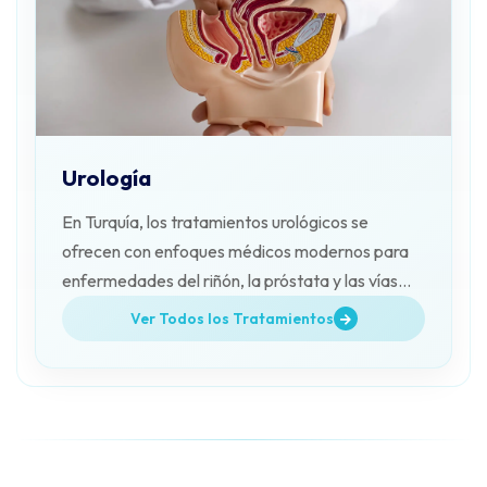
Urología
En Turquía, los tratamientos urológicos se
ofrecen con enfoques médicos modernos para
enfermedades del riñón, la próstata y las vías
urinarias. Kanalar Health Tourism acompaña a
Ver Todos los Tratamientos
sus pacientes.