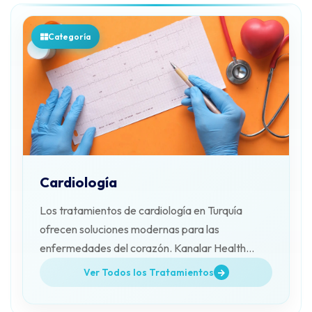
Categoría
Cardiología
Los tratamientos de cardiología en Turquía
ofrecen soluciones modernas para las
enfermedades del corazón. Kanalar Health
Tourism acompaña a los pacientes durante todo
Ver Todos los Tratamientos
este proceso.