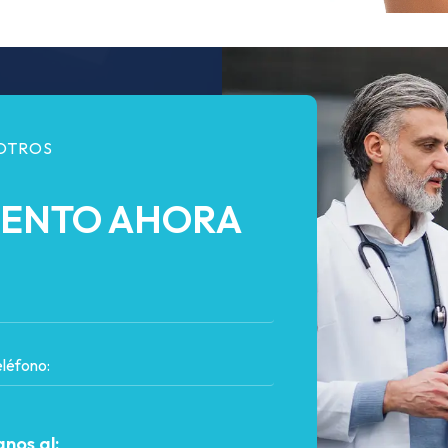
OTROS
IENTO AHORA
nos al: