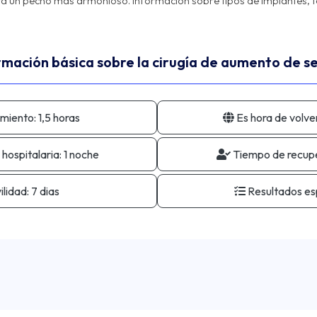
 un pecho más armonioso. Información sobre tipos de implantes, téc
rmación básica sobre la cirugía de aumento de s
miento:
1,5 horas
Es hora de volver
 hospitalaria:
1 noche
Tiempo de recupe
lidad:
7 dias
Resultados es