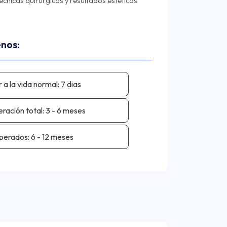
nicas quirúrgicas y resultados estéticos
enos:
 a la vida normal:
7 dias
ración total:
3 - 6 meses
perados:
6 - 12 meses