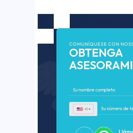
COMUNÍQUESE CON NOS
OBTENGA
ASESORAM
+1
▼
Lláma