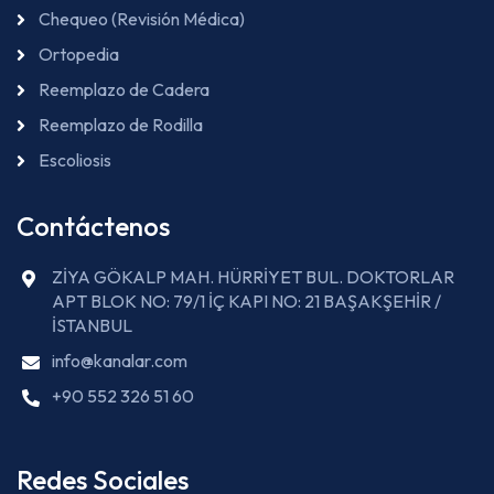
Chequeo (Revisión Médica)
Ortopedia
Reemplazo de Cadera
Reemplazo de Rodilla
Escoliosis
Contáctenos
ZİYA GÖKALP MAH. HÜRRİYET BUL. DOKTORLAR
APT BLOK NO: 79/1 İÇ KAPI NO: 21 BAŞAKŞEHİR /
İSTANBUL
info@kanalar.com
+90 552 326 51 60
Redes Sociales