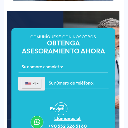
COMUNÍQUESE CON NOSOTROS
OBTENGA
ASESORAMIENTO AHORA
+1
▼
Enviar
Llámanos al:
+90 552 326 51 60