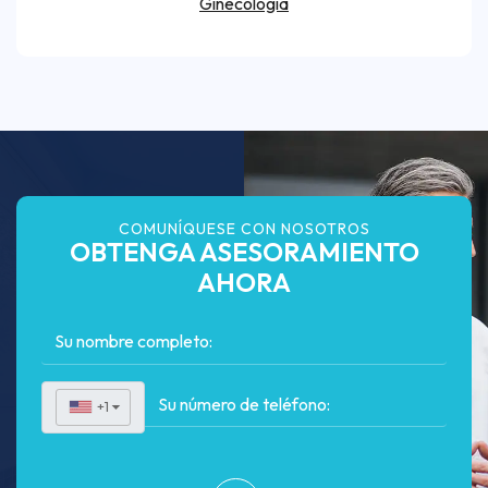
Ginecología
COMUNÍQUESE CON NOSOTROS
OBTENGA ASESORAMIENTO
AHORA
+1
▼