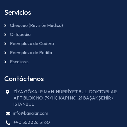
Servicios
Chequeo (Revisión Médica)
Ortopedia
Reemplazo de Cadera
Reemplazo de Rodilla
Escoliosis
Contáctenos
ZİYA GÖKALP MAH. HÜRRİYET BUL. DOKTORLAR
APT BLOK NO: 79/1 İÇ KAPI NO: 21 BAŞAKŞEHİR /
İSTANBUL
info@kanalar.com
+90 552 326 51 60