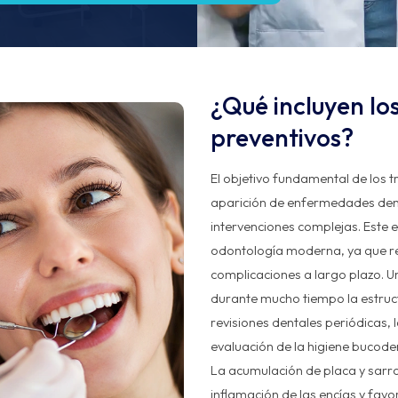
¿Qué incluyen lo
preventivos?
El objetivo fundamental de los t
aparición de enfermedades denta
intervenciones complejas. Este e
odontología moderna, ya que red
complicaciones a largo plazo. U
durante mucho tiempo la estructu
revisiones dentales periódicas, l
evaluación de la higiene bucode
La acumulación de placa y sarro
inflamación de las encías y favor