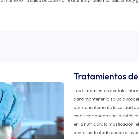
vo mantener la salud bucodental, tratar los problemas existentes y
Tratamientos de
Los tratamientos dentales abar
para mantener la salud bucodent
permanentemente la calidad de v
está relacionada con la estéti
en la nutrición, la masticación, 
dental no tratado puede provoc