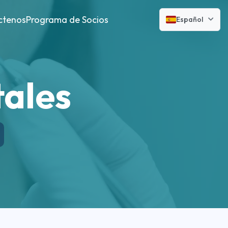
ctenos
Programa de Socios
Español
tales