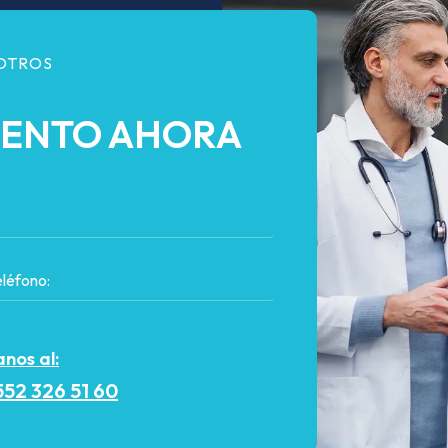
OTROS
IENTO AHORA
nos al:
552 326 51 60