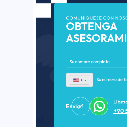
COMUNÍQUESE CON NOS
OBTENGA
ASESORAM
+1
▼
Lláma
Enviar
+90 