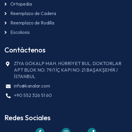
Ortopedia
Reemplazo de Cadera
Reemplazo de Rodilla
Escoliosis
Contáctenos
ZİYA GÖKALP MAH. HÜRRİYET BUL. DOKTORLAR
APT BLOK NO: 79/1 İÇ KAPI NO: 21 BAŞAKŞEHİR /
İSTANBUL
info@kanalar.com
+90 552 326 51 60
Redes Sociales