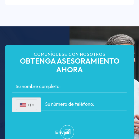
COMUNÍQUESE CON NOSOTROS
OBTENGA ASESORAMIENTO
AHORA
+1
▼
Enviar