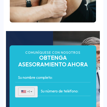
COMUNÍQUESE CON NOSOTROS
OBTENGA
ASESORAMIENTO AHORA
+1
▼