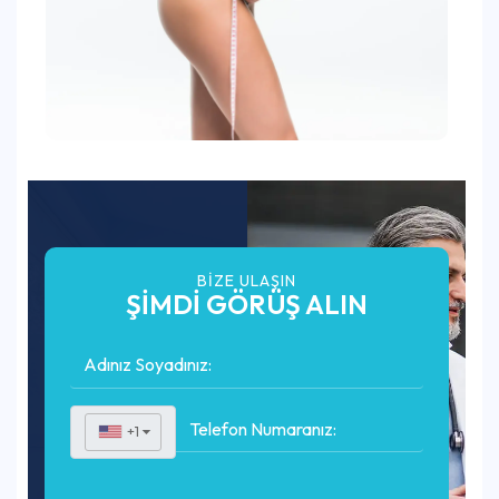
BIZE ULAŞIN
ŞİMDİ GÖRÜŞ ALIN
+1
▼