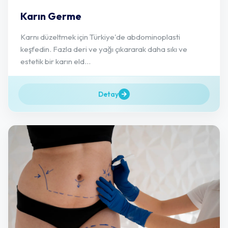
Karın Germe
Karnı düzeltmek için Türkiye'de abdominoplasti
keşfedin. Fazla deri ve yağı çıkararak daha sıkı ve
estetik bir karın eld...
Detay