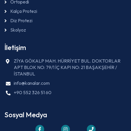
Ortopedi
Kalça Protezi
Diz Protezi
Skolyoz
İletişim
ZİYA GÖKALP MAH. HÜRRİYET BUL. DOKTORLAR
APT BLOK NO: 79/1 İÇ KAPI NO: 21 BAŞAKŞEHİR /
İSTANBUL
info@kanalar.com
+90 552 326 51 60
Sosyal Medya