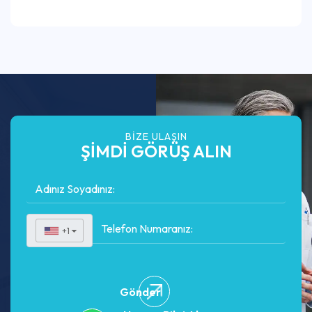
BIZE ULAŞIN
ŞİMDİ GÖRÜŞ ALIN
+1
▼
Gönder