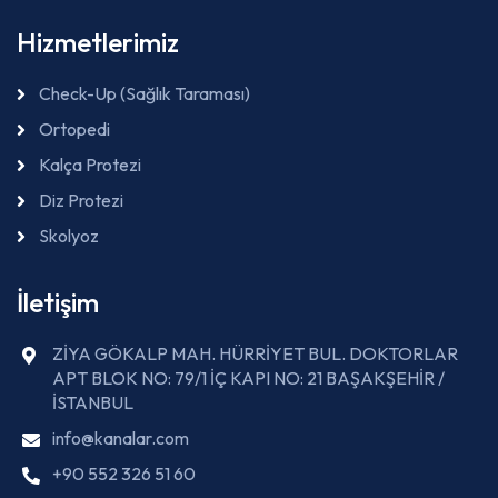
Hizmetlerimiz
Check-Up (Sağlık Taraması)
Ortopedi
Kalça Protezi
Diz Protezi
Skolyoz
İletişim
ZİYA GÖKALP MAH. HÜRRİYET BUL. DOKTORLAR
APT BLOK NO: 79/1 İÇ KAPI NO: 21 BAŞAKŞEHİR /
İSTANBUL
info@kanalar.com
+90 552 326 51 60