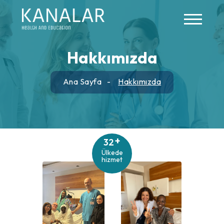
Skip to main content
Hakkımızda
Ana Sayfa
Hakkımızda
+
32
Ülkede
hizmet