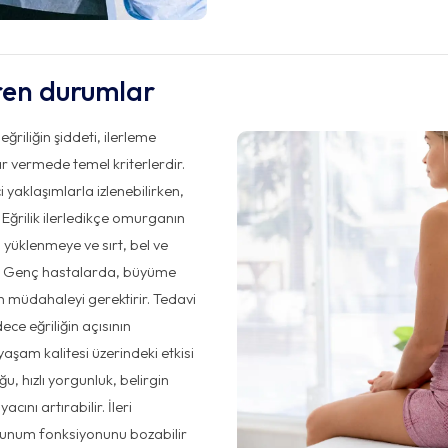
iren durumlar
ğriliğin şiddeti, ilerleme
r vermede temel kriterlerdir.
ci yaklaşımlarla izlenebilirken,
r. Eğrilik ilerledikçe omurganın
 yüklenmeye ve sırt, bel ve
r. Genç hastalarda, büyüme
en müdahaleyi gerektirir. Tedavi
e eğriliğin açısının
yaşam kalitesi üzerindeki etkisi
u, hızlı yorgunluk, belirgin
cını artırabilir. İleri
unum fonksiyonunu bozabilir