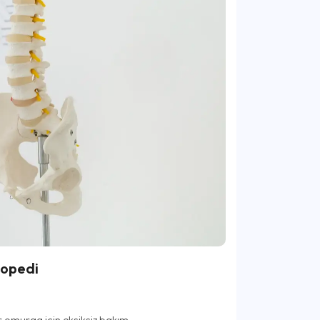
topedi
ir omurga için eksiksiz bakım.