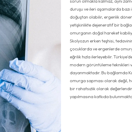
sorun olmakla kalmaz, aynı zam
duruşu ve ileri aşamalarda bazı iç
doğuştan olabilir, ergenlik döne
yetişkinlikte dejeneratif bir bağlam
omurganın doğal hareket kabiliyeti
Skolyozun erken teşhisi, tedavinin
çocuklarda ve ergenlerde omu
eğrilik hızla ilerleyebilir. Türkiy
modern görüntüleme teknikleri 
dayanmaktadır. Bu bağlamda Kan
omurga sapması olarak değil, ha
bir rahatsızlık olarak değerlend
yapılmasına katkıda bulunmakta