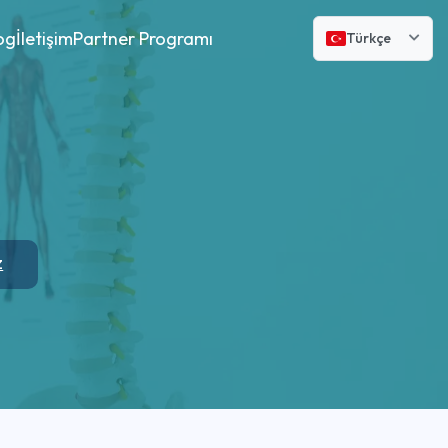
og
İletişim
Partner Programı
Türkçe
z