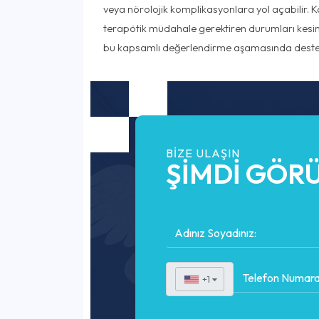
veya nörolojik komplikasyonlara yol açabilir. K
terapötik müdahale gerektiren durumları kesin 
bu kapsamlı değerlendirme aşamasında destek
BIZE ULAŞIN
ŞİMDİ GÖRÜ
+1
▼