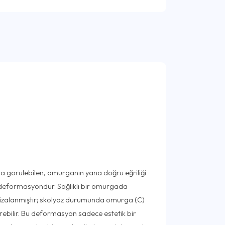
ında görülebilen, omurganın yana doğru eğriliği
ir deformasyondur. Sağlıklı bir omurgada
hizalanmıştır; skolyoz durumunda omurga (C)
terebilir. Bu deformasyon sadece estetik bir