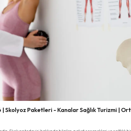
| Skolyoz Paketleri - Kanalar Sağlık Turizmi | Or
edin. Skolyoz tedavisi hakkında bilgiler, paket seçenekleri ve sağlıklı b