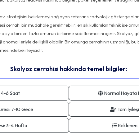
edavi stratejisini belirlemeyi sağlayan referans radyolojik gösterge ola
lmesi cerrahi bir müdahale gerektirebilir; en sık kullanılan teknik ise o
cıyla birden fazla omurun birbirine sabitlenmesini içerir. Skolyoz, gö
 anomalileriyle de ilişkili olabilir. Bir omurga cerrahının uzmanlığı, b
Skolyoz cerrahisi hakkında temel bilgiler:
4-6 Saat
Normal Hayata D
resi:
7-10 Gece
Tam İyileş
si:
3-4 Hafta
Beklenen 