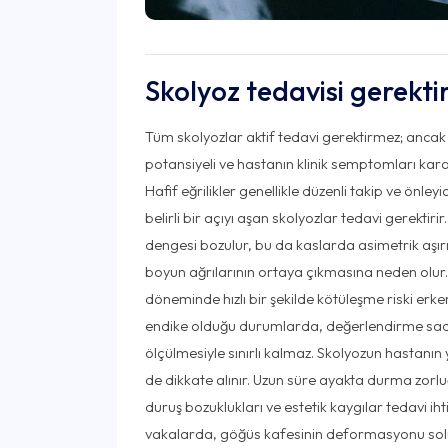
Skolyoz tedavisi gerekt
Tüm skolyozlar aktif tedavi gerektirmez; ancak e
potansiyeli ve hastanın klinik semptomları kara
Hafif eğrilikler genellikle düzenli takip ve önleyi
belirli bir açıyı aşan skolyozlar tedavi gerektiri
dengesi bozulur, bu da kaslarda asimetrik aşırı
boyun ağrılarının ortaya çıkmasına neden olu
döneminde hızlı bir şekilde kötüleşme riski erk
endike olduğu durumlarda, değerlendirme sadec
ölçülmesiyle sınırlı kalmaz. Skolyozun hastanın 
de dikkate alınır. Uzun süre ayakta durma zorluğ
duruş bozuklukları ve estetik kaygılar tedavi ihtiya
vakalarda, göğüs kafesinin deformasyonu sol