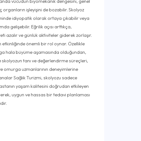
anda vücudun biyomekanik dengesini, genel
 organların işleyişini de bozabilir. Skolyoz
minde idiyopatik olarak ortaya çıkabilir veya
da gelişebilir. Eğrilik açısı arttıkça,
 azalır ve günlük aktiviteler giderek zorlaşır.
 etkinliğinde önemli bir rol oynar. Özellikle
rga hala büyüme aşamasında olduğundan,
e'de skolyozun tanı ve değerlendirme süreçleri,
ve omurga uzmanlarının deneyimlerine
alar Sağlık Turizmi, skolyozu sadece
stanın yaşam kalitesini doğrudan etkileyen
irerek, uygun ve hassas bir tedavi planlaması
dır.