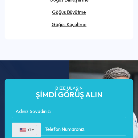
Göğüs Büyütme
Göğüs Küçültme
BIZE ULAŞIN
ŞİMDİ GÖRÜŞ ALIN
+1
▼