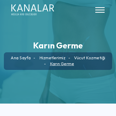
Skip to main content
Karın Germe
Ana Sayfa
Hizmetlerimiz
Vücut Kozmetiği
Karın Germe