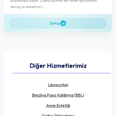
küçültmeyi seçin. Daha uyumlu bir silüet için konfor,
duruş ve simetriyi i...
Detay
Diğer Hizmetlerimiz
Liposuction
Brezilya Popo Kaldırma (BBL)
Anne Estetiği
Göğüs Dikleştirme