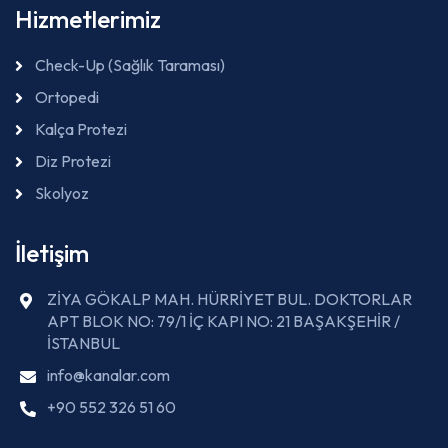
Hizmetlerimiz
Check-Up (Sağlık Taraması)
Ortopedi
Kalça Protezi
Diz Protezi
Skolyoz
İletişim
ZİYA GÖKALP MAH. HÜRRİYET BUL. DOKTORLAR
APT BLOK NO: 79/1 İÇ KAPI NO: 21 BAŞAKŞEHİR /
İSTANBUL
info@kanalar.com
+90 552 326 51 60