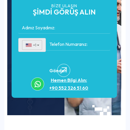
BIZE ULAŞIN
ŞİMDİ GÖRÜŞ ALIN
+1
▼
Gönder
Hemen Bilgi Alın:
+90 552 326 51 60