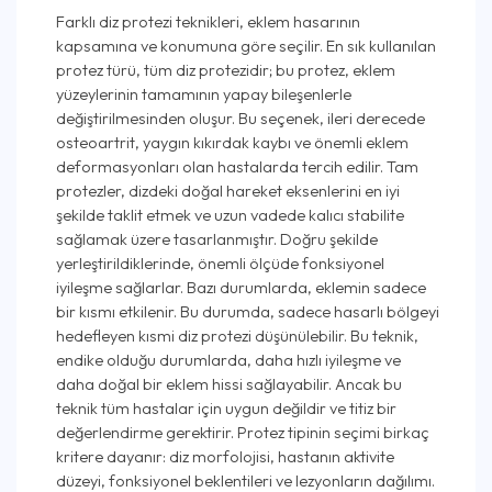
Farklı diz protezi teknikleri, eklem hasarının
kapsamına ve konumuna göre seçilir. En sık kullanılan
protez türü, tüm diz protezidir; bu protez, eklem
yüzeylerinin tamamının yapay bileşenlerle
değiştirilmesinden oluşur. Bu seçenek, ileri derecede
osteoartrit, yaygın kıkırdak kaybı ve önemli eklem
deformasyonları olan hastalarda tercih edilir. Tam
protezler, dizdeki doğal hareket eksenlerini en iyi
şekilde taklit etmek ve uzun vadede kalıcı stabilite
sağlamak üzere tasarlanmıştır. Doğru şekilde
yerleştirildiklerinde, önemli ölçüde fonksiyonel
iyileşme sağlarlar. Bazı durumlarda, eklemin sadece
bir kısmı etkilenir. Bu durumda, sadece hasarlı bölgeyi
hedefleyen kısmi diz protezi düşünülebilir. Bu teknik,
endike olduğu durumlarda, daha hızlı iyileşme ve
daha doğal bir eklem hissi sağlayabilir. Ancak bu
teknik tüm hastalar için uygun değildir ve titiz bir
değerlendirme gerektirir. Protez tipinin seçimi birkaç
kritere dayanır: diz morfolojisi, hastanın aktivite
düzeyi, fonksiyonel beklentileri ve lezyonların dağılımı.