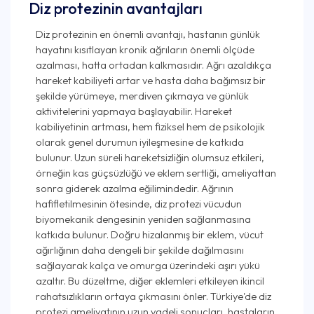
Diz protezinin avantajları
Diz protezinin en önemli avantajı, hastanın günlük
hayatını kısıtlayan kronik ağrıların önemli ölçüde
azalması, hatta ortadan kalkmasıdır. Ağrı azaldıkça
hareket kabiliyeti artar ve hasta daha bağımsız bir
şekilde yürümeye, merdiven çıkmaya ve günlük
aktivitelerini yapmaya başlayabilir. Hareket
kabiliyetinin artması, hem fiziksel hem de psikolojik
olarak genel durumun iyileşmesine de katkıda
bulunur. Uzun süreli hareketsizliğin olumsuz etkileri,
örneğin kas güçsüzlüğü ve eklem sertliği, ameliyattan
sonra giderek azalma eğilimindedir. Ağrının
hafifletilmesinin ötesinde, diz protezi vücudun
biyomekanik dengesinin yeniden sağlanmasına
katkıda bulunur. Doğru hizalanmış bir eklem, vücut
ağırlığının daha dengeli bir şekilde dağılmasını
sağlayarak kalça ve omurga üzerindeki aşırı yükü
azaltır. Bu düzeltme, diğer eklemleri etkileyen ikincil
rahatsızlıkların ortaya çıkmasını önler. Türkiye'de diz
protezi ameliyatının uzun vadeli sonuçları, hastaların