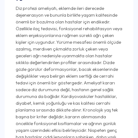
Diz protezi ameliyatı, eklemde ileri derecede
dejenerasyon ve bununla birlikte yaşam kalitesinde
önemli bir bozulma olan hastalar için endikedir.
Özellikle ilaç tedavisi, fonksiyonel rehabilitasyon veya
eklem enjeksiyonlarına rağmen sürekli ağrı çeken
kişiler için uygundur. Yürüme mesafesi önemli ölçüde
azalmış, merdiven çıkmakta zorluk çeken veya
geceleri ağrı nedeniyle uyanmakta olan hastalar
sıklıkla değerlendirilen profiller arasındadır. Dizde
gözle görülür deformasyonlar, bacak eksenlerinde
değişiklikler veya belirgin eklem sertliği de cerrahi
tedavi için önemli bir göstergedir. Ameliyat kararı
sadece diz durumuna değil, hastanın genel sağlık
durumuna da bağlıdır. Kardiyovasküler hastalıklar,
diyabet, kemik yoğunluğu ve kas kalitesi cerrahi
planlama sırasında dikkate alınır. Kronolojik yaş tek
başına bir kriter değildir; kararın alınmasında
öncelikle fonksiyonel kısıtlamalar ve ağrının günlük
yaşam üzerindeki etkisi belirleyicidir. Nispeten genç
bazı hastalar ciddi lezyonlara sahipken, daha yaşlı