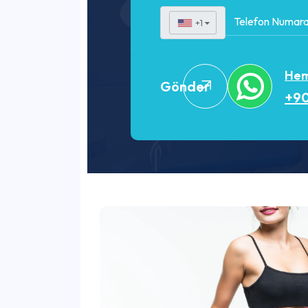
+1
▼
Heme
Gönder
+90