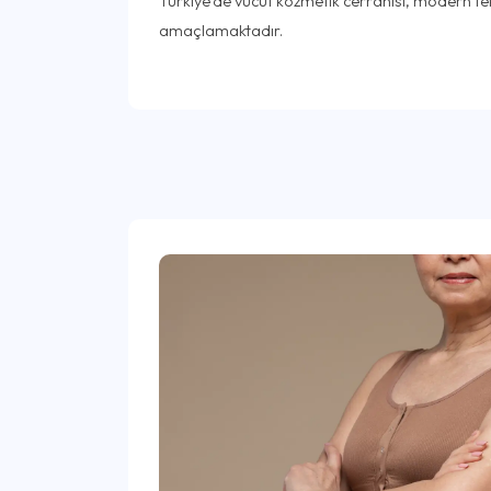
Türkiye'de vücut kozmetik cerrahisi, modern tek