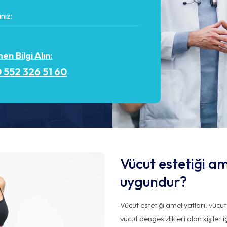
n Bilgi Alın:
 552 326 51 60
Vücut estetiği am
uygundur?
Vücut estetiği ameliyatları, vü
vücut dengesizlikleri olan kişiler