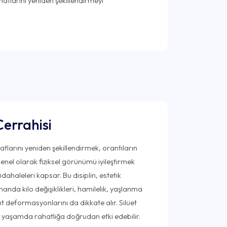
atlarını yeniden şekillendirmeyi
errahisi
atlarını yeniden şekillendirmek, orantıların
el olarak fiziksel görünümü iyileştirmek
ahaleleri kapsar. Bu disiplin, estetik
amanda kilo değişiklikleri, hamilelik, yaşlanma
cut deformasyonlarını da dikkate alır. Silüet
ük yaşamda rahatlığa doğrudan etki edebilir.