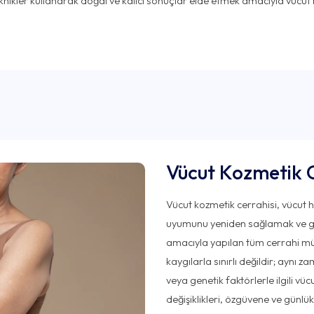
nikler kullanarak doğal ve kalıcı sonuçlar elde etmek amacıyla vücut h
Vücut Kozmetik C
Vücut kozmetik cerrahisi, vücut h
uyumunu yeniden sağlamak ve gen
amacıyla yapılan tüm cerrahi müd
kaygılarla sınırlı değildir; aynı z
veya genetik faktörlerle ilgili vü
değişiklikleri, özgüvene ve günl