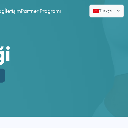
og
İletişim
Partner Programı
Türkçe
ği