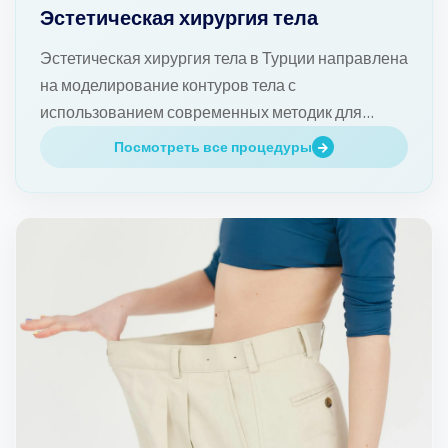
Эстетическая хирургия тела
Эстетическая хирургия тела в Турции направлена
на моделирование контуров тела с
использованием современных методик для
достижения естественных и долговечных
Посмотреть все процедуры
результатов.