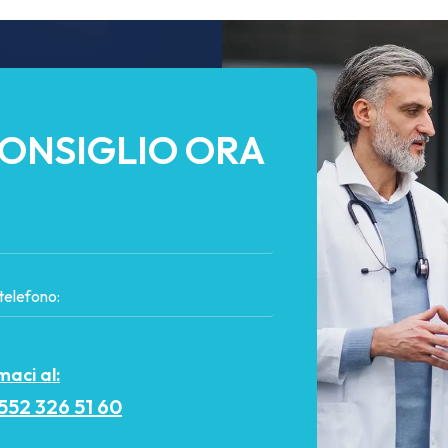
CONSIGLIO ORA
aci al:
552 326 51 60