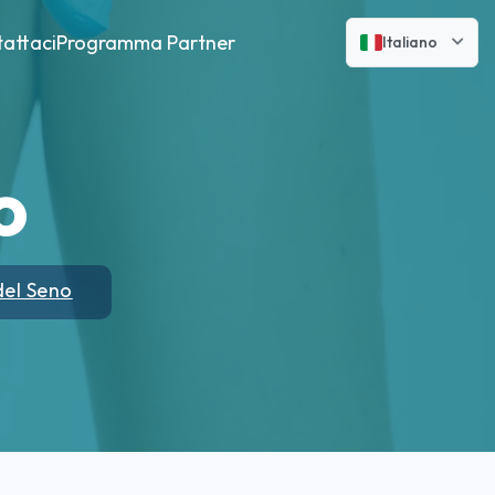
attaci
Programma Partner
Italiano
o
del Seno