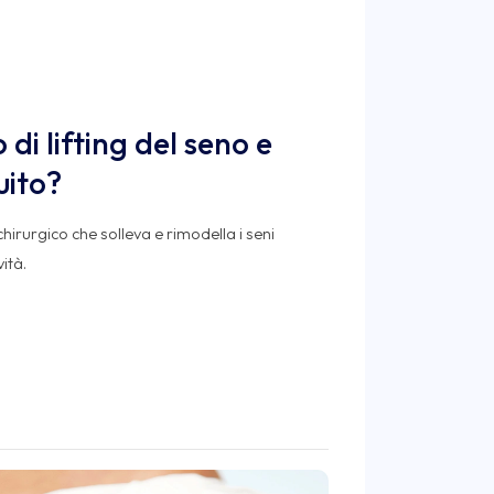
 di lifting del seno e
uito?
 chirurgico che solleva e rimodella i seni
ità.