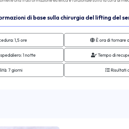
ormazioni di base sulla chirurgia del lifting del se
cedura:
1,5 ore
È ora di tornare a
ospedaliero:
1 notte
Tempo di recup
ità:
7 giorni
Risultati 