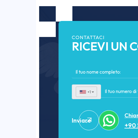
CONTATTACI
RICEVI UN 
+1
▼
Chiam
Inviare
+90 