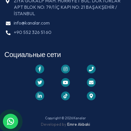
ZİYA GÖKALP MAH. HÜRRİYET BUL. DOKTORLAR
APT BLOK NO: 79/1 İÇ KAPI NO: 21 BAŞAKŞEHİR /
İSTANBUL
info@kanalar.com
+90 552 326 51 60
Социальные сети
Copyright © 2026 Kanalar
Developed by
Emre Akbaki