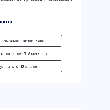
е улучшает контуры вашего тела и повышает
вота:
 нормальной жизни:
7 дней
становления:
3–6 месяцев
ультаты:
6–12 месяцев