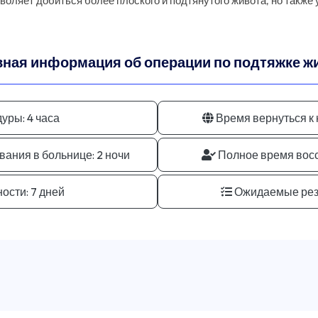
воляет добиться более плоского и подтянутого живота, но такж
ная информация об операции по подтяжке жи
уры:
4 часа
Время вернуться к
ания в больнице:
2 ночи
Полное время вос
ости:
7 дней
Ожидаемые рез