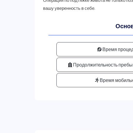
Операция по подтяжке живота не только поз
Основ
Время процед
Продолжительность пребыв
Время мобильн