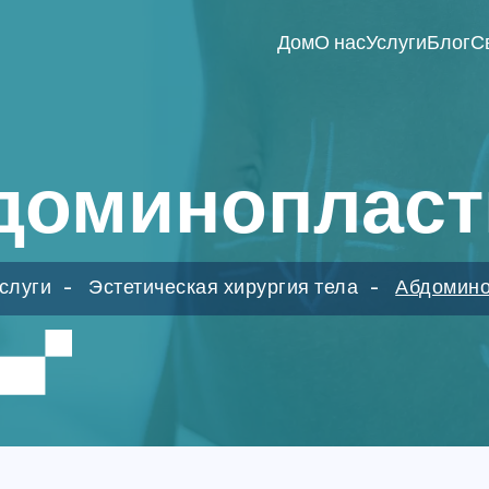
Дом
О нас
Услуги
Блог
С
доминопласт
слуги
Эстетическая хирургия тела
Абдомино