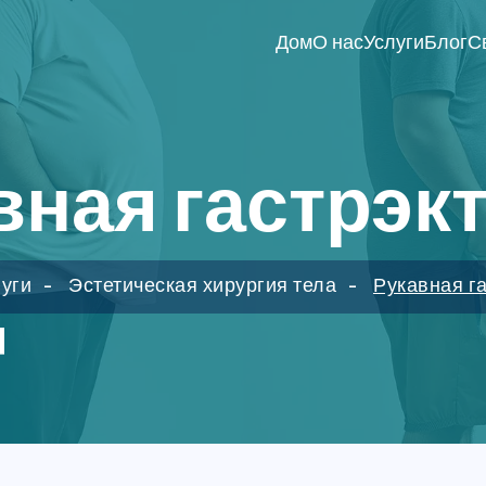
Дом
О нас
Услуги
Блог
С
вная гастрэк
уги
Эстетическая хирургия тела
Рукавная г