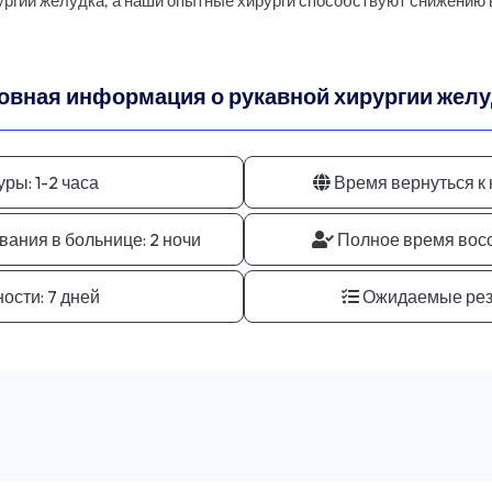
ургии желудка, а наши опытные хирурги способствуют снижению 
овная информация о рукавной хирургии желу
уры:
1-2 часа
Время вернуться к
ания в больнице:
2 ночи
Полное время вос
ости:
7 дней
Ожидаемые рез