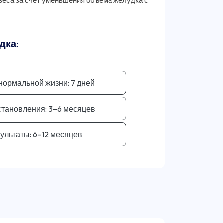
веса за счет уменьшения объема желудка с
дка:
 нормальной жизни:
7 дней
становления:
3–6 месяцев
ультаты:
6–12 месяцев