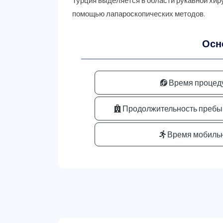
Турция выделяется в области рукавной хир
Осн
Время процед
Продолжительность пребыв
Время мобильн