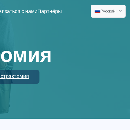
вязаться с нами
Партнёры
Русский
томия
астрэктомия