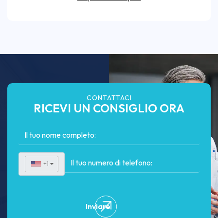
CONTATTACI
RICEVI UN CONSIGLIO ORA
+1
▼
Inviare