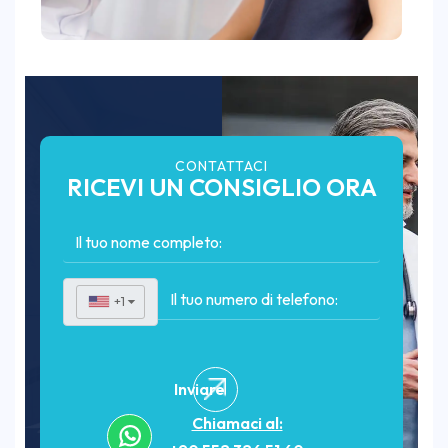
CONTATTACI
RICEVI UN CONSIGLIO ORA
+1
▼
Inviare
Chiamaci al: