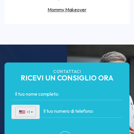
Mommy Makeover
CONTATTACI
RICEVI UN CONSIGLIO ORA
+1
▼