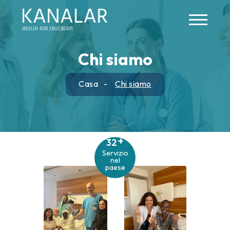
Skip to main content
Chi siamo
Casa
Chi siamo
+
32
Servizio
nel
paese