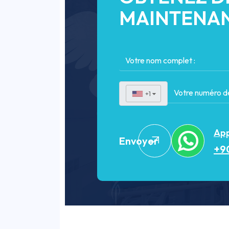
MAINTENA
+1
▼
App
Envoyer
+90