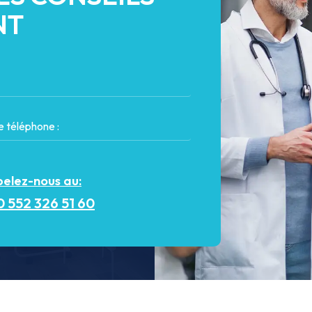
NT
elez-nous au:
 552 326 51 60