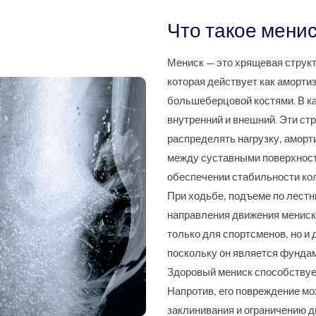
Что такое менис
Мениск — это хрящевая структ
которая действует как аморти
большеберцовой костями. В ка
внутренний и внешний. Эти ст
распределять нагрузку, аморт
между суставными поверхност
обеспечении стабильности кол
При ходьбе, подъеме по лестн
направления движения мениски
только для спортсменов, но и 
поскольку он является фунда
Здоровый мениск способствует
Напротив, его повреждение мо
заклинивания и ограничению д