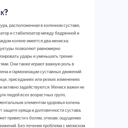
к?
ура, расположенная в коленном суставе,
затор и стабилизатор между бедренной и
ждом колене имеется два мениска:
руктуры позволяют равномерно
изировать удары и уменьшать трение
ями. Они также играют важную роль в
ена и гармонизации суставных движений.
ице, приседаниях или резких изменениях
 активно задействуются. Мениск важен не
для людей всех возрастных групп,
ментальным элементом здоровья колена.
 защите хряща и долговечности сустава.
жет привести к болям, отекам, ощущению
вижений. Без лечения проблема с мениском