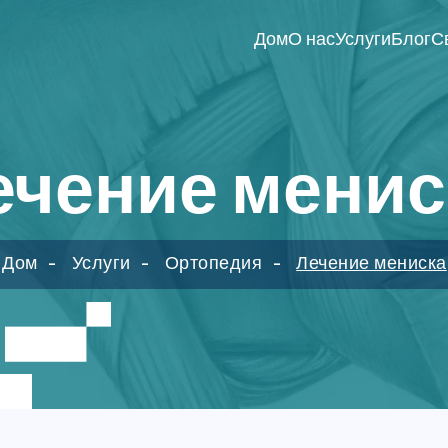
Дом
О нас
Услуги
Блог
С
ечение менис
Дом
Услуги
Ортопедия
Лечение мениска