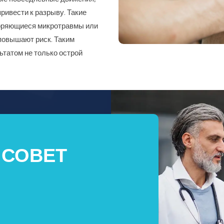
привести к разрыву. Такие
торяющиеся микротравмы или
повышают риск. Таким
ьтатом не только острой
 СОВЕТ