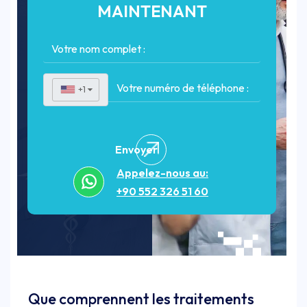
MAINTENANT
+1
▼
Envoyer
Appelez-nous au:
+90 552 326 51 60
Que comprennent les traitements