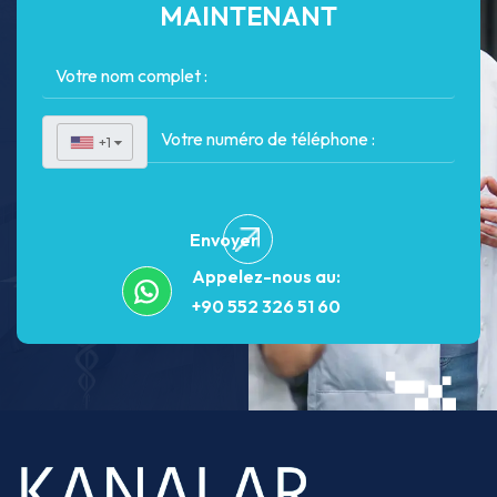
MAINTENANT
+1
▼
Envoyer
Appelez-nous au:
+90 552 326 51 60