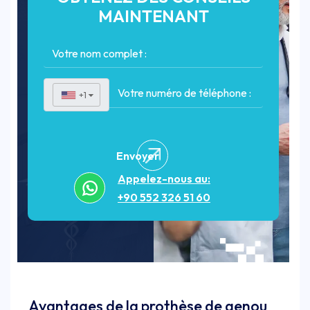
MAINTENANT
+1
▼
Envoyer
Appelez-nous au:
+90 552 326 51 60
Avantages de la prothèse de genou