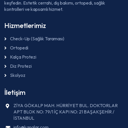
keşfedin. Estetik cerrahi, diş bakımı, ortopedi, sağlık
kontrolleri ve kapsamlı hizmet.
Hizmetlerimiz
Check-Up (Sağlık Taraması)
Ortopedi
Kalça Protezi
Diz Protezi
Skolyoz
İletişim
ZİYA GÖKALP MAH. HÜRRİYET BUL. DOKTORLAR
APT BLOK NO: 79/1 İÇ KAPI NO: 21 BAŞAKŞEHİR /
İSTANBUL
info@kanalar.com