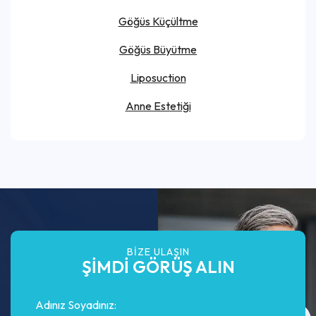
Göğüs Küçültme
Göğüs Büyütme
Liposuction
Anne Estetiği
BIZE ULAŞIN
ŞİMDİ GÖRÜŞ ALIN