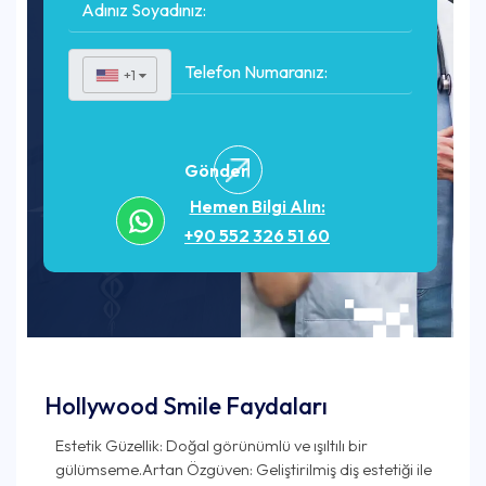
+1
▼
Gönder
Hemen Bilgi Alın:
+90 552 326 51 60
Hollywood Smile Faydaları
Estetik Güzellik: Doğal görünümlü ve ışıltılı bir
gülümseme.Artan Özgüven: Geliştirilmiş diş estetiği ile