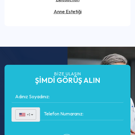
Anne Estetiği
BIZE ULAŞIN
ŞİMDİ GÖRÜŞ ALIN
+1
▼