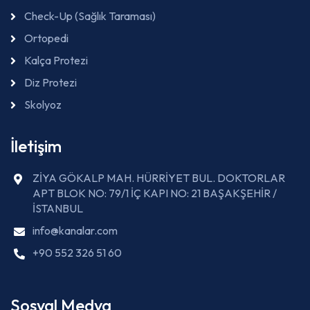
Check-Up (Sağlık Taraması)
Ortopedi
Kalça Protezi
Diz Protezi
Skolyoz
İletişim
ZİYA GÖKALP MAH. HÜRRİYET BUL. DOKTORLAR
APT BLOK NO: 79/1 İÇ KAPI NO: 21 BAŞAKŞEHİR /
İSTANBUL
info@kanalar.com
+90 552 326 51 60
Sosyal Medya