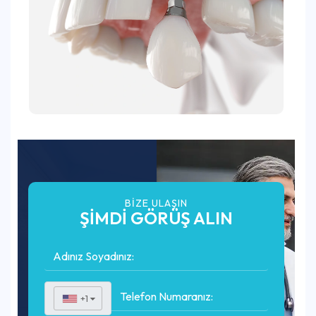
BIZE ULAŞIN
ŞİMDİ GÖRÜŞ ALIN
+1
▼