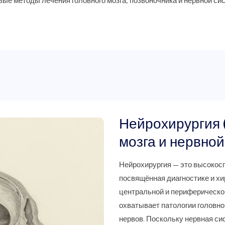
ые методы лечения головного мозга, позвоночника и нервной сис
Нейрохирургия 
мозга и нервной
Нейрохирургия — это высокос
посвящённая диагностике и х
центральной и периферическо
охватывает патологии головног
нервов. Поскольку нервная си