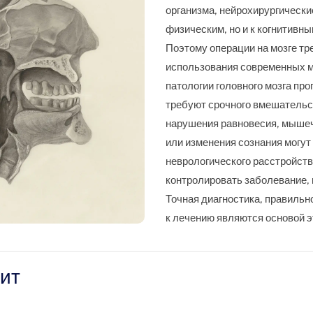
организма, нейрохирургически
физическим, но и к когнитив
Поэтому операции на мозге тр
использования современных м
патологии головного мозга про
требуют срочного вмешательс
нарушения равновесия, мышеч
или изменения сознания могут
неврологического расстройств
контролировать заболевание, 
Точная диагностика, правиль
к лечению являются основой э
чит