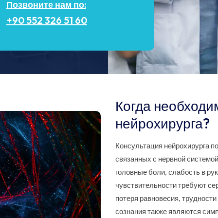
Позвоните нам по:
+90 552 326 51 60
Когда необходи
нейрохирурга?
Консультация нейрохирурга по
связанных с нервной системо
головные боли, слабость в ру
чувствительности требуют сер
потеря равновесия, трудности
сознания также являются сим