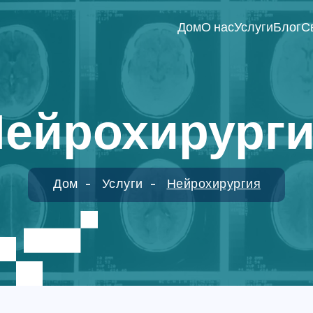
Дом
О нас
Услуги
Блог
С
ейрохирург
Дом
Услуги
Нейрохирургия