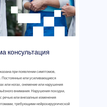
ма консультация
казана при появлении симптомов,
й. Постоянные или усиливающиеся
ках или ногах, онемение или нарушения
ьёзного внимания. Нарушения походки,
 с речью или внезапные изменения
птомами, требующими нейрохирургической