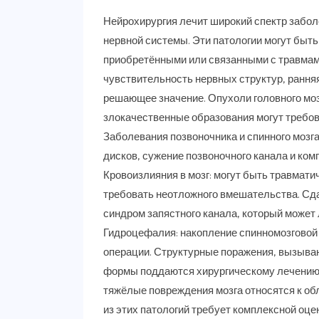
Нейрохирургия лечит широкий спектр заболе
нервной системы. Эти патологии могут быт
приобретёнными или связанными с травмам
чувствительность нервных структур, рання
решающее значение. Опухоли головного моз
злокачественные образования могут требов
Заболевания позвоночника и спинного мозг
дисков, сужение позвоночного канала и ком
Кровоизлияния в мозг: могут быть травмат
требовать неотложного вмешательства. Сда
синдром запястного канала, который может 
Гидроцефалия: накопление спинномозговой
операции. Структурные поражения, вызыва
формы поддаются хирургическому лечению
тяжёлые повреждения мозга относятся к об
из этих патологий требует комплексной оц