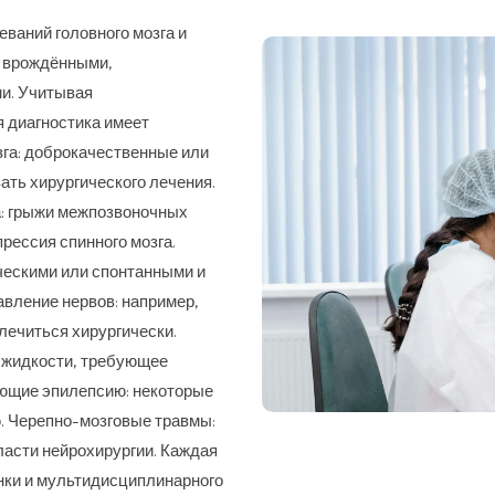
ваний головного мозга и
ь врождёнными,
и. Учитывая
я диагностика имеет
га: доброкачественные или
ать хирургического лечения.
а: грыжи межпозвоночных
прессия спинного мозга.
ическими или спонтанными и
вление нервов: например,
лечиться хирургически.
 жидкости, требующее
ющие эпилепсию: некоторые
. Черепно-мозговые травмы:
ласти нейрохирургии. Каждая
енки и мультидисциплинарного