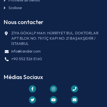
Prothèse du Genou
Scoliose
Nous contacter
ZİYA GÖKALP MAH. HÜRRİYET BUL. DOKTORLAR
APT BLOK NO: 79/1 İÇ KAPI NO: 21 BAŞAKŞEHİR /
İSTANBUL
info@kanalar.com
+90 552 326 51 60
Médias Sociaux