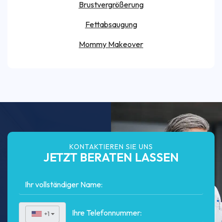
Brustvergrößerung
Fettabsaugung
Mommy Makeover
KONTAKTIEREN SIE UNS
JETZT BERATEN LASSEN
+1
▼