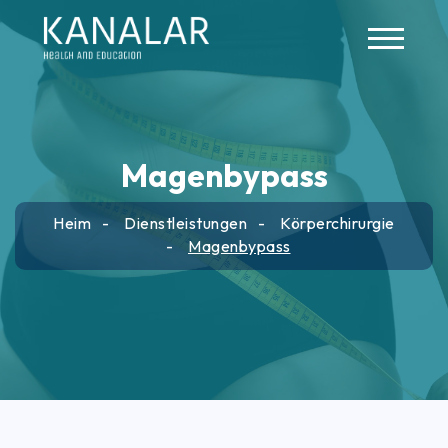
Skip to main content
Magenbypass
Heim
Dienstleistungen
Körperchirurgie
Magenbypass