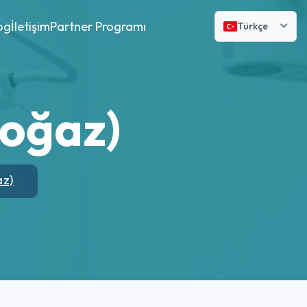
og
İletişim
Partner Programı
Türkçe
Boğaz)
az)