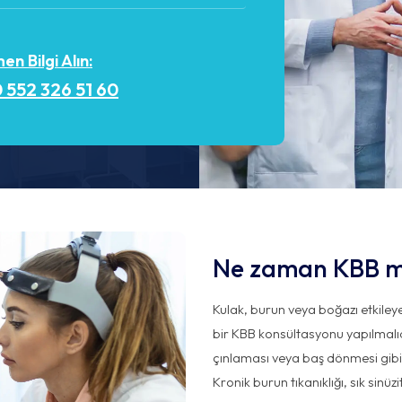
n Bilgi Alın:
 552 326 51 60
Ne zaman KBB mu
Kulak, burun veya boğazı etkile
bir KBB konsültasyonu yapılmalıdır
çınlaması veya baş dönmesi gibi
Kronik burun tıkanıklığı, sık sinü