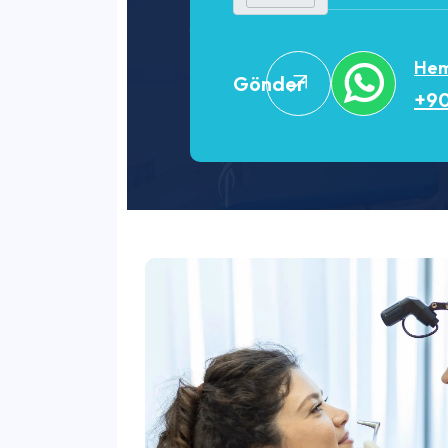
Heme
Gönder
+90