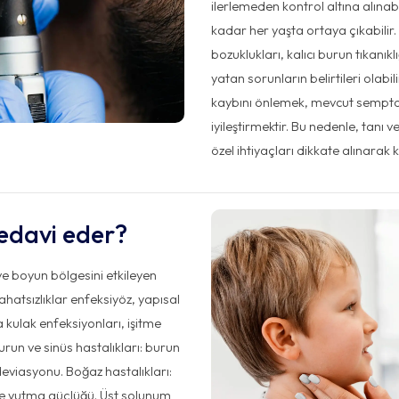
ilerlemeden kontrol altına alınabil
kadar her yaşta ortaya çıkabilir.
bozuklukları, kalıcı burun tıkanıkl
yatan sorunların belirtileri olabi
kaybını önlemek, mevcut sempt
iyileştirmektir. Bu nedenle, tanı v
özel ihtiyaçları dikkate alınarak ki
tedavi eder?
 ve boyun bölgesini etkileyen
rahatsızlıklar enfeksiyöz, yapısal
a kulak enfeksiyonları, işitme
run ve sinüs hastalıkları: burun
m deviasyonu. Boğaz hastalıkları:
ı ve yutma güçlüğü. Üst solunum