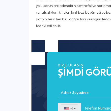
yolu sorunları: adenoid hipertrofisi ve horlam
rahatsızlıkları: kitleler, lenf bezi büyümesi ve b
patolojilerin her biri, doğru tanı ve uygun tedavi 
tedavi edilebilir.
BIZE ULAŞIN
ŞİMDİ GÖRÜ
+1
▼