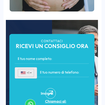
CONTATTACI
RICEVI UN CONSIGLIO ORA
+1
▼
Inviare
Chiamaci al: