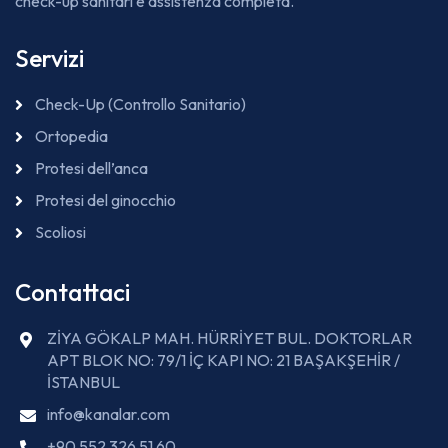
check-up sanitari e assistenza completa.
Servizi
Check-Up (Controllo Sanitario)
Ortopedia
Protesi dell’anca
Protesi del ginocchio
Scoliosi
Contattaci
ZİYA GÖKALP MAH. HÜRRİYET BUL. DOKTORLAR
APT BLOK NO: 79/1 İÇ KAPI NO: 21 BAŞAKŞEHİR /
İSTANBUL
info@kanalar.com
+90 552 326 51 60