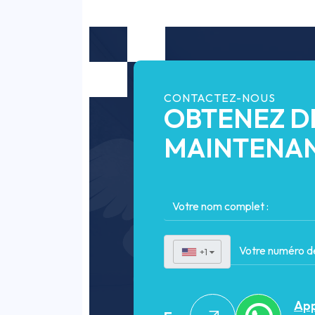
CONTACTEZ-NOUS
OBTENEZ D
MAINTENA
+1
▼
App