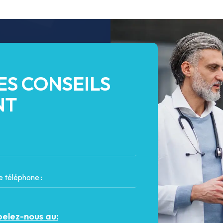
ES CONSEILS
NT
elez-nous au: