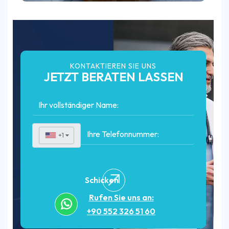
KONTAKTIEREN SIE UNS
JETZT BERATEN LASSEN
+1
▼
Schicken
Rufen Sie uns an:
+90 552 326 51 60