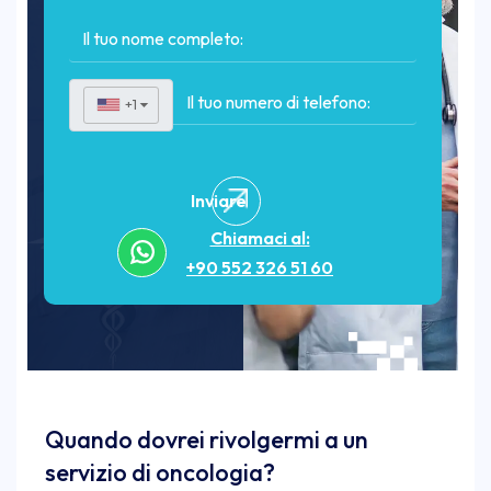
+1
▼
Inviare
Chiamaci al:
+90 552 326 51 60
Quando dovrei rivolgermi a un
servizio di oncologia?