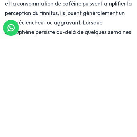
et la consommation de caféine puissent amplifier la
perception du tinnitus, ils jouent généralement un
rôle déclencheur ou aggravant. Lorsque
l'acouphène persiste au-delà de quelques semaines
ou qu'il s'intensifie progressivement, il est conseillé
de procéder à un examen otologique complet
accompagné d'un test auditif.
Quand faut-il réaliser un test
auditif ?
Le test auditif est un outil d'évaluation
fondamental qui peut s'avérer nécessaire non
seulement en cas de difficulté auditive manifeste,
mais aussi dans diverses situations cliniques. Les