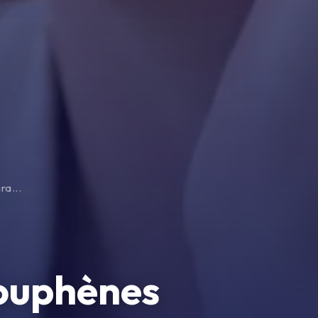
a...
couphènes