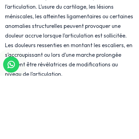
l’articulation. L’usure du cartilage, les lésions
méniscales, les atteintes ligamentaires ou certaines
anomalies structurelles peuvent provoquer une
douleur accrue lorsque l’articulation est sollicitée.
Les douleurs ressenties en montant les escaliers, en
s’accroupissant ou lors d’une marche prolongée
peuvent être révélatrices de modifications au
niveau de l’articulation.
Cependant, toute douleur liée au mouvement ne
doit pas être considérée comme une simple
conséquence d’un effort excessif. Lorsqu’elle
s’accompagne d’un gonflement, d’une sensation de
blocage, d’instabilité ou d’une perte d’équilibre, une
évaluation médicale devient particulièrement