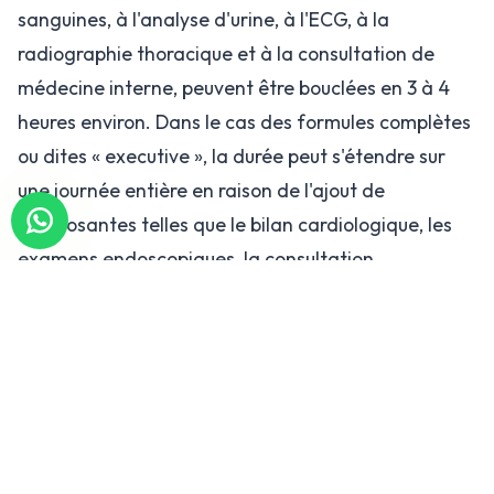
sanguines, à l'analyse d'urine, à l'ECG, à la
radiographie thoracique et à la consultation de
médecine interne, peuvent être bouclées en 3 à 4
heures environ. Dans le cas des formules complètes
ou dites « executive », la durée peut s'étendre sur
une journée entière en raison de l'ajout de
composantes telles que le bilan cardiologique, les
examens endoscopiques, la consultation
neurologique ou le bilan dentaire. Le fait que le
service de bilan de santé de l'hôpital soit organisé
en unité dédiée réduit considérablement les temps
d'attente entre les examens et a un impact positif
sur la durée totale.
Un autre facteur influençant la durée est le moment