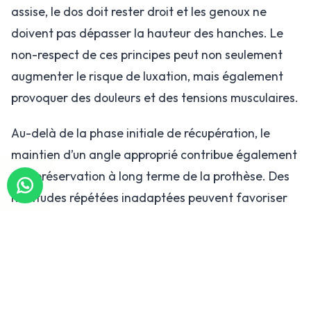
assise, le dos doit rester droit et les genoux ne
doivent pas dépasser la hauteur des hanches. Le
non-respect de ces principes peut non seulement
augmenter le risque de luxation, mais également
provoquer des douleurs et des tensions musculaires.
Au-delà de la phase initiale de récupération, le
maintien d’un angle approprié contribue également
à la préservation à long terme de la prothèse. Des
habitudes répétées inadaptées peuvent favoriser
une usure prématurée des composants. Par ailleurs,
une mauvaise position assise peut entraîner des
compensations au niveau du rachis lombaire ou des
genoux, générant des troubles posturaux et des
douleurs chroniques. Il est donc conseillé de