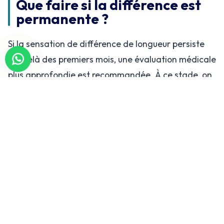
Que faire si la différence est
permanente ?
Si la sensation de différence de longueur persiste
au-delà des premiers mois, une évaluation médicale
plus approfondie est recommandée. À ce stade, on
ne se base pas uniquement sur ce que le patient
ressent : des mesures objectives sont
indispensables. Des radiographies en charge
(debout), l’analyse de l’alignement du bassin, la
posture globale et parfois une analyse de la marche
permettent de mieux comprendre la situation. Il
n’est pas rare qu’un patient ait la conviction d’une
différence importante alors que les examens
montrent surtout un déséquilibre postural ou une