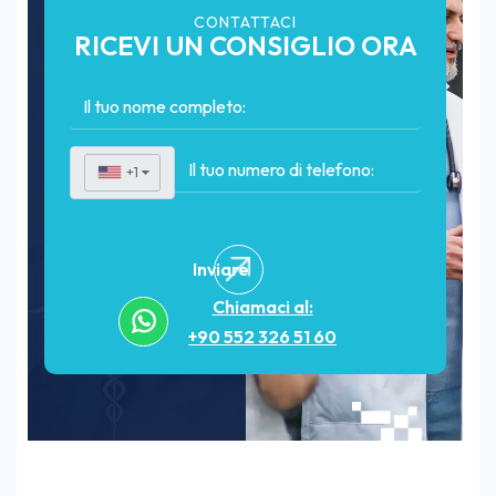
CONTATTACI
RICEVI UN CONSIGLIO ORA
+1
▼
Inviare
Chiamaci al:
+90 552 326 51 60